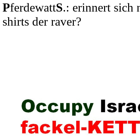
P
ferdewatt
S
.: erinnert sic
shirts der raver?