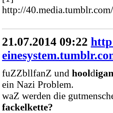
http://40.media.tumblr.c
21.07.2014 09:22
http
einesystem.tumblr.co
fuZZbllfanZ und
hool
d
iga
ein Nazi Problem.
waZ werden die gutmensc
fackelkette?