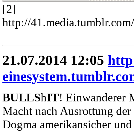
[2]
http://41.media.tumblr.c
21.07.2014 12:05
http
einesystem.tumblr.co
BULLS
h
IT
! Einwanderer 
Macht nach Ausrottung der 
Dogma amerikansicher und k