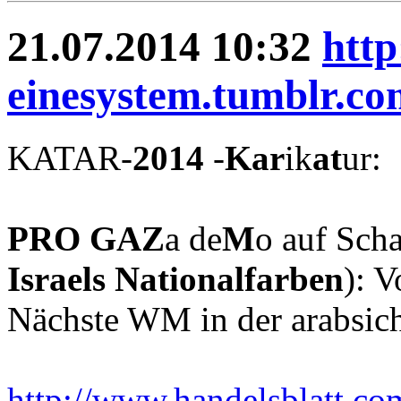
21.07.2014 10:32
http
einesystem.tumblr.co
KATAR-
2014
-
Kar
ik
at
ur:
PRO GAZ
a de
M
o auf Scha
Israels Nationalfarben
): V
Nächste WM in der arabsic
http://www.handelsblatt.c