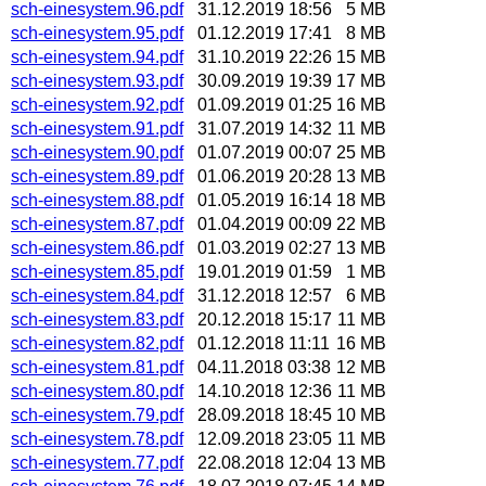
sch-einesystem.96.pdf
31.12.2019 18:56
5 MB
sch-einesystem.95.pdf
01.12.2019 17:41
8 MB
sch-einesystem.94.pdf
31.10.2019 22:26
15 MB
sch-einesystem.93.pdf
30.09.2019 19:39
17 MB
sch-einesystem.92.pdf
01.09.2019 01:25
16 MB
sch-einesystem.91.pdf
31.07.2019 14:32
11 MB
sch-einesystem.90.pdf
01.07.2019 00:07
25 MB
sch-einesystem.89.pdf
01.06.2019 20:28
13 MB
sch-einesystem.88.pdf
01.05.2019 16:14
18 MB
sch-einesystem.87.pdf
01.04.2019 00:09
22 MB
sch-einesystem.86.pdf
01.03.2019 02:27
13 MB
sch-einesystem.85.pdf
19.01.2019 01:59
1 MB
sch-einesystem.84.pdf
31.12.2018 12:57
6 MB
sch-einesystem.83.pdf
20.12.2018 15:17
11 MB
sch-einesystem.82.pdf
01.12.2018 11:11
16 MB
sch-einesystem.81.pdf
04.11.2018 03:38
12 MB
sch-einesystem.80.pdf
14.10.2018 12:36
11 MB
sch-einesystem.79.pdf
28.09.2018 18:45
10 MB
sch-einesystem.78.pdf
12.09.2018 23:05
11 MB
sch-einesystem.77.pdf
22.08.2018 12:04
13 MB