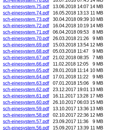
sch-einesystem.76.pdf
18.07.2018 07:45
14 MB
sch-einesystem.75.pdf
13.06.2018 14:07
14 MB
sch-einesystem.74.pdf
16.05.2018 13:13
11 MB
sch-einesystem.73.pdf
30.04.2018 09:39
10 MB
sch-einesystem.72.pdf
16.04.2018 10:19
14 MB
sch-einesystem.71.pdf
06.04.2018 09:53
8 MB
sch-einesystem.70.pdf
26.03.2018 21:26
9 MB
sch-einesystem.69.pdf
15.03.2018 13:54
12 MB
sch-einesystem.68.pdf
05.03.2018 11:47
9 MB
sch-einesystem.67.pdf
21.02.2018 08:35
7 MB
sch-einesystem.66.pdf
11.02.2018 12:05
9 MB
sch-einesystem.65.pdf
28.01.2018 11:14
10 MB
sch-einesystem.64.pdf
17.01.2018 11:22
9 MB
sch-einesystem.63.pdf
07.01.2018 15:06
9 MB
sch-einesystem.62.pdf
23.12.2017 19:01
13 MB
sch-einesystem.61.pdf
16.11.2017 13:28
17 MB
sch-einesystem.60.pdf
26.10.2017 06:03
15 MB
sch-einesystem.59.pdf
13.10.2017 13:36
13 MB
sch-einesystem.58.pdf
02.10.2017 22:36
12 MB
sch-einesystem.57.pdf
23.09.2017 11:36
9 MB
sch-einesystem.56.pdf
15.09.2017 13:39
11 MB