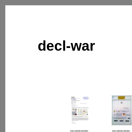
decl-war
201406010500-
201406010500-